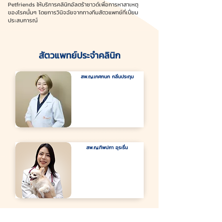
Petfriends ให้บริการคลินิกอัลตร้าซาวด์เพื่อการหาสาเหตุ
ของโรคนั้นๆ โดยการวินิจฉัยจากทางทีมสัตวแพทย์ที่เปี่ยม
ประสบการณ์
สัตวแพทย์ประจำคลินิก
สพ.ญ.เกศกนก กลิ่นประทุม
สพ.ญ.ทิพปภา อุระรื่น