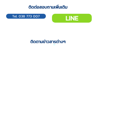
ติดต่อสอบถามเพิ่มเติม
Tel. 038 773 007
LINE
ติดตามข่าวสารต่างๆ
เกี่ยวกับเรา
สาขา
ข้อมูลโรงพยาบาล
สาขาศรีราชา
สาขาบางแสน
วิสัยทัศน์ พันธกิจ
รู้จักกับทีมสัตวแพทย์
บริการ
ข่าวสารและประชาสัมพันธ์
แพ็กเกจและโปรแกรม
ประชาสัมพันธ์
คลินิกและศูนย์บริการ
บทความสุขภาพสัตว์เลี้ยง
บริการอื่นๆ
ติดตามเราได้ที่
Google Maps >