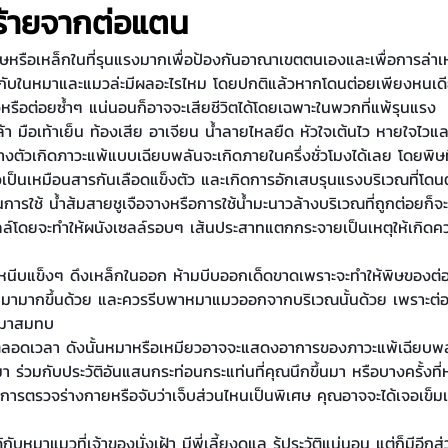
ร้ายจากต่อแตน
วกับในหมาและแมวล่ะมีผลอะไรไหม โดยปกติแล้วหากโดนต่อยเพียงหนเดี
รือต่อยซ้ำๆ แน่นอนก็อาจจะเสียชีวิตได้โดยเฉพาะในพวกที่แพ้รุนแรง
่งบางตัวเกิดภาวะแพ้แบบเฉียบพลันจะเกิดภายในครึ่งชั่วโมงได้เลย โดยพิษ
ัวเป็นเหมือนสารกันเลือดแข็งตัว และเกิดการอักเสบรุนแรงบริเวณที่โดน
ั้นการใช้ น้ำส้มสายชูเจือจางหรือการใช้น้ำมะนาวล้างบริเวณที่ถูกต่อยก็
ลล์โดยจะทำให้ผนังเซลล์รอบๆ เส้นประสาทแตกกระจายเป็นเหตุให้เกิดค
ออกมามากขึ้นด้วย และควรรีบพาหมาแมวออกจากบริเวณนั้นด้วย เพราะต่อห
ามมาสมทบ
่วมกับประวัติอันแสนกระท่อนกระแท่นที่คุณนึกขึ้นมา หรือบางครั้งที
ว การตรวจร่างกายหรือจับว่าเจ็บส่วนไหนเป็นพิเศษ คุณอาจจะได้เจอเข็ม