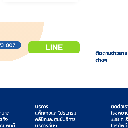
นางเป็นหวัดอย่างแน่นอน ซึ่งคุณอาจจะคิด
ถูกหรือผิดก็ได้ วันนี้หมอขอนำทุกท่านผ่าน
ม่านหมอกของน้ำมูกเพื่อไปดูว่ามีอะไรเกิดขึ้น
ได้กับหมาแมวที่มีน้ำมูกกันบ้างค่ะ
LINE
773 007
ติดตามข่าวสาร
ต่างๆ
บริการ
ติดต่อเร
ยาบาล
แพ็กเกจและโปรแกรม
โรงพยาบ
นธกิจ
คลินิกและศูนย์บริการ
338 ถ.เ
ัตวแพทย์
บริการอื่นๆ
โทรศัพท