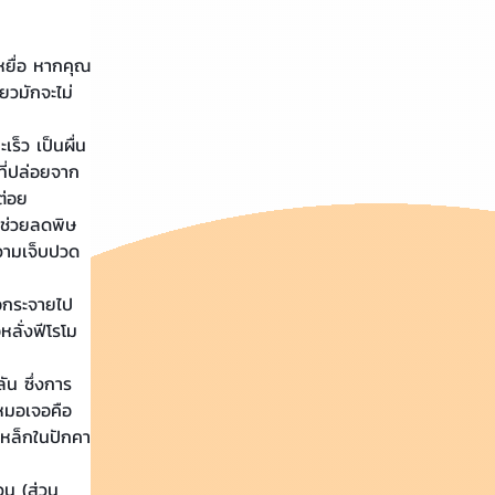
ยวมักจะไม่
ที่ปล่อยจาก
ต่อย 
จะช่วยลดพิษ
วามเจ็บปวด
ลั่งฟีโรโม
่หมอเจอคือ
เหล็กในปักคา