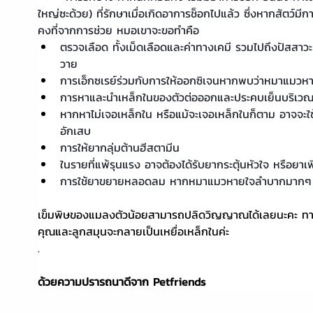
ใหญ่ซะด้วย) ที่รักษาเมื่อเกิดอาการช็อกไปแล้ว ซึ่งหากสัตว์มี
คงที่จากการช่วย หมอเขาจะขอทำคือ
ตรวจเลือด ทั้งเม็ดเลือดและค่าทางเคมี รวมไปถึงปัสสาว
วาย
การเอ็กซเรย์ร่วมกับการให้ออกซิเจนหากพบว่าหมาแมว
การหาและนำเหล็กในของตัวต่อออกและประคบเย็นบริเวณท
หากหาไม่เจอเหล็กใน หรือแม้จะเจอเหล็กในก็ตาม อาจจะใช
อักเสบ
การให้ยากลุ่มต้านฮีสตามีน
ในรายที่แพ้รุนแรง อาจต้องได้รับยากระตุ้นหัวใจ หรือยาเ
การใช้ยาขยายหลอดลม หากหมาแมวหายใจลำบากมากๆ
เข็มพิษของแมลงตัวน้อยสามารถปลิดวิญญาณได้เลยนะคะ ทางที่
คุณและลูกสมุนจะกลายเป็นเหยื่อเหล็กในค่ะ
.
ด้วยความปรารถนาดีจาก Petfriends