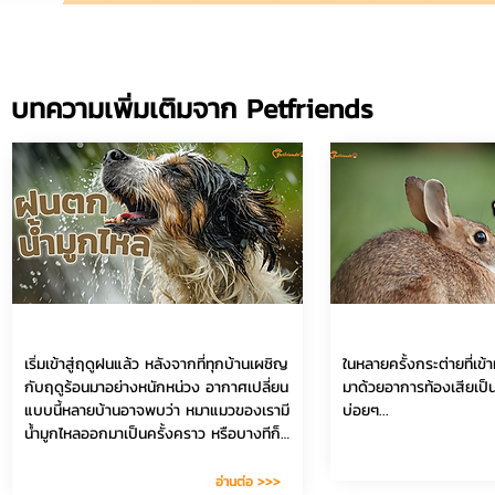
บทความเพิ่มเติมจาก Petfriends
5 มิ.ย. 2567
5 มิ.ย. 2567
74
เริ่มเข้าสู่ฤดูฝนแล้ว หลังจากที่ทุกบ้านเผชิญ
ในหลายครั้งกระต่ายที่เข้
กับฤดูร้อนมาอย่างหนักหน่วง อากาศเปลี่ยน
มาด้วยอาการท้องเสียเป็น
แบบนี้หลายบ้านอาจพบว่า หมาแมวของเรามี
บ่อยๆ...
น้ำมูกไหลออกมาเป็นครั้งคราว หรือบางทีก็
ไหลต่อเนื่อง ซ้ำยังจามอีกด้วย แล้วคุณคิด
อะไรในใจอยู่ หมอขอเดาว่าคุณต้องคิดว่า
อ่านต่อ >>>