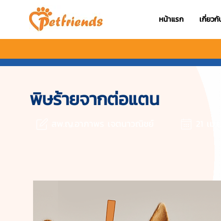
หน้าแรก
เกี่ยวก
พิษร้ายจากต่อแตน
สพ.ญ.อาภาพร เจตนาวณิชย์
21 เม.