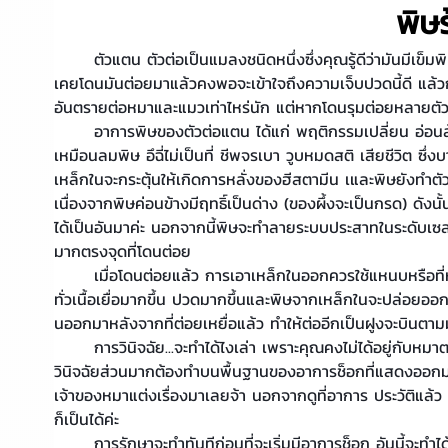
พิษ
	ตัวแตน ตัวต่อเป็นแมลงชนิดหนึ่งซึ่งคุณรู้ดีว่ามันมีเข็มพิษหรือเหล็กในที่รุนแรงมากเพื่อป้องกันอาณาเขตตนเองและเพื่อการล่าเหยื่อ หากคุณ
เคยโดนมันต่อยมาแล้วคงพอจะเข้าใจถึงความเจ็บปวดนี้ดี แล้
อันตรายต่อหมาและแมวเท่าไหร่นัก แต่หากโดนรุมต่อยหลายตัวห
	อาการพิษของตัวต่อแตน ได้แก่ พฤติกรรมเปลี่ยน อ่อนล้า มือเท้าเย็น ท้องเสีย อาเจียน น้ำลายไหลยืด หัวใจเต้นไว หายใจไวและเร็ว เป็นผื่น
เหมือนลมพิษ อึฉี่ไม่เป็นที่ ชีพจรเบา วูบหมดสติ เสียชีวิต ซึ
เหล็กในจะกระตุ้นให้เกิดการหลั่งของฮีสตามีน เและพิษยังทำต
เนื่องจากพิษค่อนข้างมีฤทธิ์เป็นด่าง (ของผึ้งจะเป็นกรด) ดังน
ได้เป็นอันมาค่ะ นอกจากนี้พิษจะทำลายระบบประสาทในระดับเซ
มากตรงจุดที่โดนต่อย
	เมื่อโดนต่อยแล้ว การเอาเหล็กในออกควรใช้แหนบหรือที่หนีบแข็งๆ ดึงเหล็กในออก ห้ามบีบออกเด็ดขาดเพราะจะทำให้พิษของต่อกระจายไป
ทั่วเนื้อเยื่อมากขึ้น ปวดมากขึ้นและพิษจากเหล็กในจะปล่อย
นออกมาหลังจากที่ต่อยเหยื่อแล้ว ทำให้ต่ออีกเป็นฝูงจะบินต
	การวินิจฉัย...จะทำได้ไงเล่า เพราะคุณคงไม่ได้อยู่กับหมาตลอดเวลา ดังนั้นหมาหรือเหมียวอาจจะแสดงอาการของภาวะแพ้เฉียบพลัน ซึ่งการ
วินิจฉัยส่วนมากต้องทำบนพื้นฐานของอาการช็อกที่แสดงออกมา ร
เจ้าของหมาแต่งเรื่องมาเลยจ้า นอกจากดูที่อาการ ประวัติแล้
ก็เป็นได้ค่ะ
	การรักษาจะทำทันทีก่อนที่จะเริ่มมีอาการช็อก อันนี้จะทำได้กับหมาแมวที่เจ้าของนั่งเฝ้า มีพี่เลี้ยงดูแล รู้ประวัติแน่นอน แต่ก็มีอีกส่วน (ส่วน