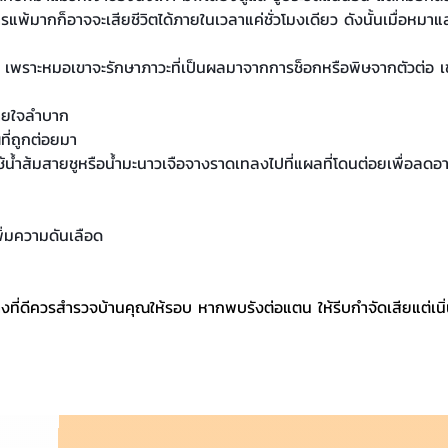
การแพ้มากก็อาจจะเสียชีวิตได้ภายในเวลาแค่ชั่วโมงเดียว ดังนั้นเมื่อหม
ะ เพราะหมอเขาจะรักษาภาวะที่เป็นผลมาจากการช็อกหรือพิษจากตัวต่อ เ
หายใจลำบาก
ี่ถูกต่อยมา
้น้ำส้มสายชูหรือน้ำมะนาวเจือจางราดเทลงไปที่แผลที่โดนต่อยเพื่อลดอ
พิ่มความดันเลือด
ดีควรสำรวจบ้านคุณให้รอบ หากพบรังต่อแตน ให้รีบกำจัดเสียแต่เนิ่น