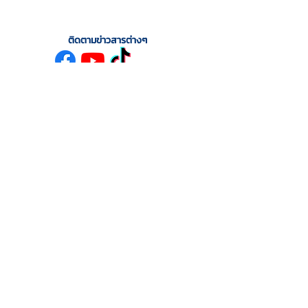
ติดตามข่าวสารต่างๆ
เกี่ยวกับเรา
สาขา
ข้อมูลโรงพยาบาล
สาขาศรีราชา
สาขาบางแสน
วิสัยทัศน์ พันธกิจ
รู้จักกับทีมสัตวแพทย์
บริการ
ข่าวสารและประชาสัมพันธ์
แพ็กเกจและโปรแกรม
ประชาสัมพันธ์
คลินิกและศูนย์บริการ
บทความสุขภาพสัตว์เลี้ยง
บริการอื่นๆ
ติดตามเราได้ที่
Google Maps >
ติดต่อเรา
โรงพยาบาลสัตว์เพ็ทเฟรนด์ ศรีราชา
338 ถ.เจิมจอมพล ต.ศรีราชา อ.ศรีราชา จ.ชลบุรี 20110