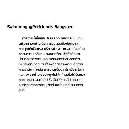
Swimming @Petfriends Bangsaen
   การว่ายน้ำนั้นมีประโยชน์มากมายต่อสุนัข ช่วย
เสริมสร้างกล้ามเนื้อทุกส่วน รวมถึงข้อต่อและ
กระดูกให้แข็งแรง บริหารหัวใจและปอด ช่วยผ่อน
คลายความเครียด และคลายร้อน อีกทั้งยังช่วย
บำบัดสุขภาพกาย และใจของสัตว์เลี้ยงอีกด้วย 
ทั้งนี้ยังสามารถช่วยฟื้นฟูสภาพร่างกายหลังจาก
การผ่าตัด ทำหมัน การบาดเจ็บจากโรคข้อสะโพก 
ฯลฯ เพราะน้ำจะช่วยพยุงไม่ให้กล้ามเนื้อได้รับแรง
กระแทกมากจนเกินไป ซึ่งเป็นวิธีการที่ปราศจาก
อันตรายจากการกระแทกที่เกิดขึ้นของน้ำหนักตัว
สุนัข