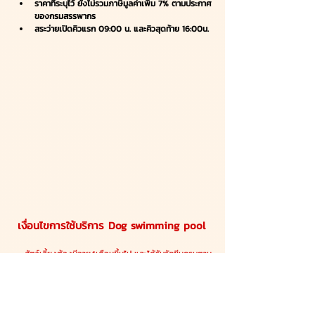
ราคาที่ระบุไว้ ยังไม่รวมภาษีมูลค่าเพิ่ม 7% ตามประกาศ
ของกรมสรรพากร
สระว่ายเปิดคิวแรก 09:00 น. และคิวสุดท้าย 16:00น.
เงื่อนไขการใช้บริการ Dog swimming pool
- สัตว์เลี้ยงต้องมีอายุ4เดือนขึ้นไป และได้รับวัคซีนครบตาม
กำหนด
   **กรณีไม่เคยเข้าใช้บริการที่ Petfriends 
Bangsaen และสาขาในเครือ ให้นำสมุดวัคซีนมาด้วย
- สัตว์เลี้ยงต้องทำการป้องกันเห็บหมัดเป็นประจำทุกเดือน