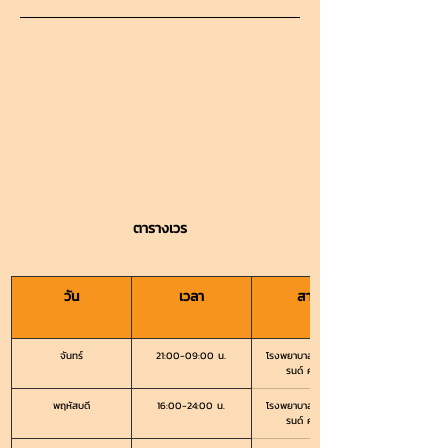
ตารางเวร
วัน
เวลา
สาขา
จันทร์
21:00-09:00 น.
โรงพยาบาลสัตว์เพ็ทเฟ
รนด์ ศรีราชา
พฤหัสบดี
16:00-24:00 น.
โรงพยาบาลสัตว์เพ็ทเฟ
รนด์ ศรีราชา